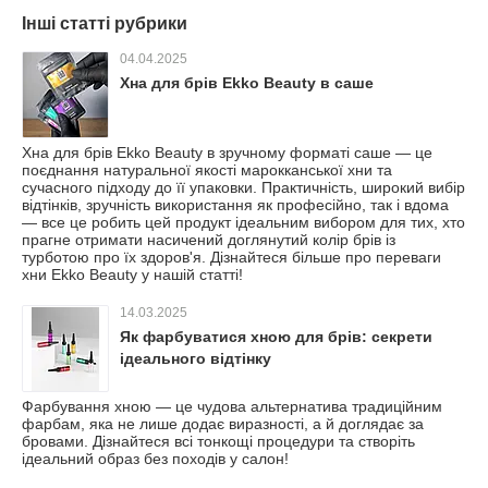
Інші статті рубрики
04.04.2025
Хна для брів Ekko Beauty в саше
Хна для брів Ekko Beauty в зручному форматі саше — це
поєднання натуральної якості марокканської хни та
сучасного підходу до її упаковки. Практичність, широкий вибір
відтінків, зручність використання як професійно, так і вдома
— все це робить цей продукт ідеальним вибором для тих, хто
прагне отримати насичений доглянутий колір брів із
турботою про їх здоров'я. Дізнайтеся більше про переваги
хни Ekko Beauty у нашій статті!
14.03.2025
Як фарбуватися хною для брів: секрети
ідеального відтінку
Фарбування хною — це чудова альтернатива традиційним
фарбам, яка не лише додає виразності, а й доглядає за
бровами. Дізнайтеся всі тонкощі процедури та створіть
ідеальний образ без походів у салон!