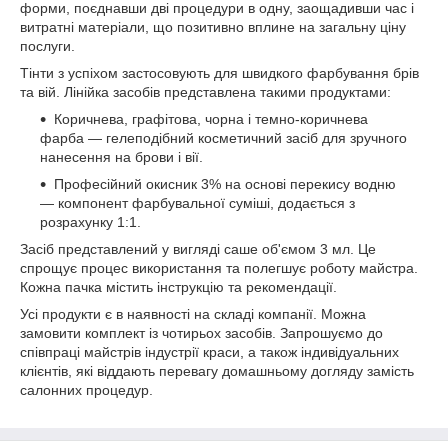
форми, поєднавши дві процедури в одну, заощадивши час і
витратні матеріали, що позитивно вплине на загальну ціну
послуги.
Тінти з успіхом застосовують для швидкого фарбування брів
та вій. Лінійка засобів представлена такими продуктами:
Коричнева, графітова, чорна і темно-коричнева
фарба — гелеподібний косметичний засіб для зручного
нанесення на брови і вії.
Професійний окисник 3% на основі перекису водню
— компонент фарбувальної суміші, додається з
розрахунку 1:1.
Засіб представлений у вигляді саше об'ємом 3 мл. Це
спрощує процес використання та полегшує роботу майстра.
Кожна пачка містить інструкцію та рекомендації.
Усі продукти є в наявності на складі компанії. Можна
замовити комплект із чотирьох засобів. Запрошуємо до
співпраці майстрів індустрії краси, а також індивідуальних
клієнтів, які віддають перевагу домашньому догляду замість
салонних процедур.