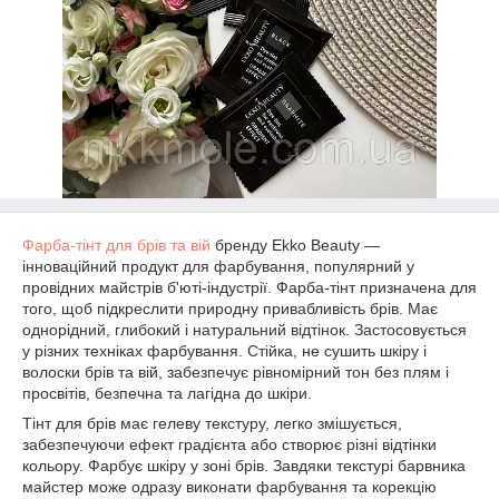
Фарба-тінт для брів та вій
бренду Ekko Beauty —
інноваційний продукт для фарбування, популярний у
провідних майстрів б'юті-індустрії. Фарба-тінт призначена для
того, щоб підкреслити природну привабливість брів. Має
однорідний, глибокий і натуральний відтінок. Застосовується
у різних техніках фарбування. Стійка, не сушить шкіру і
волоски брів та вій, забезпечує рівномірний тон без плям і
просвітів, безпечна та лагідна до шкіри.
Тінт для брів має гелеву текстуру, легко змішується,
забезпечуючи ефект градієнта або створює різні відтінки
кольору. Фарбує шкіру у зоні брів. Завдяки текстурі барвника
майстер може одразу виконати фарбування та корекцію