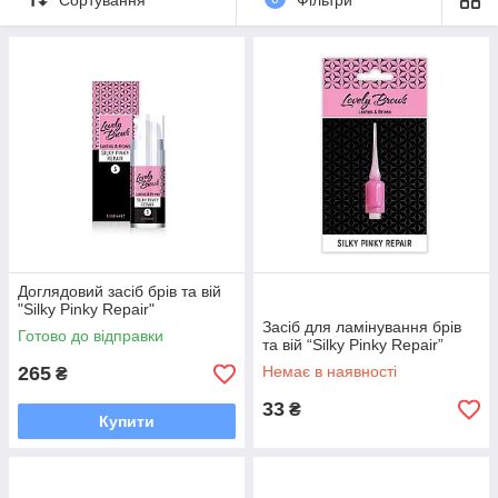
брів з використанням технології amino puzzle, що дозволяє
зберігати структуру волоска під час поетапного проведення
процедури ламінування.
Доглядовий засіб брів та вій
"Silky Pinky Repair"
Засіб для ламінування брів
Готово до відправки
та вій “Silky Pinky Repair”
265
Немає в наявності
₴
33
₴
Купити