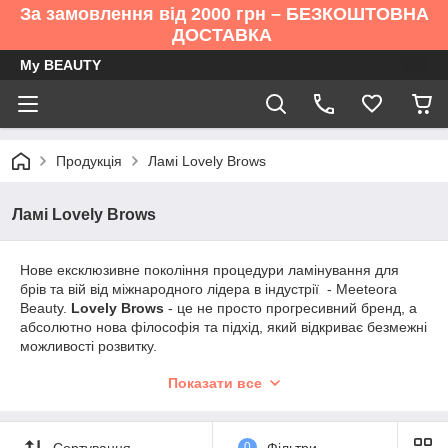
За замовлення від 2000 грн – БЕЗКОШТОВНА
ДОСТАВКА
My BEAUTY
Продукція
Ламі Lovely Brows
Ламі Lovely Brows
Нове ексклюзивне покоління процедури ламінування для
брів та вій від міжнародного лідера в індустрії - Meeteora
Beauty.
Lovely Brows
- це не просто прогресивний бренд, а
абсолютно нова філософія та підхід, який відкриває безмежні
можливості розвитку.
Завдяки професійній роботі наших технологів ми випустили
Показати все
унікальну систему ламінування з менш агресивним складом,
який не має аналогів на ринку. Amino Puzzle System
Lamination – це перша процедура довготривалого укладання
Сортування
0
Фільтри