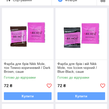
а також працювати у всіх техніках фарбування.
Барвник для брів Nikk Mole – новий формат фарбування
брів.
Фарба для брів Nikk Mole,
Фарба для брів і вій Nikk
тон Темно-коричневий / Dark
Mole, тон Іссіня-чорний /
Brown, саше
Blue-Black, саше
Готово до відправки
Готово до відправки
72
72
₴
₴
Купити
Купити