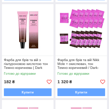
Фарба для брів та вій з
Фарба для брів та вій Nikk
гіалуроновою кислотою тон
Mole + окислювач, тон
Темно-коричнева ( Dark
Темно-коричневий / Dark-
Brown ) Nikk Mole
brown (25 саше)
Готово до відправки
Готово до відправки
182
1 320
₴
₴
Купити
Купити