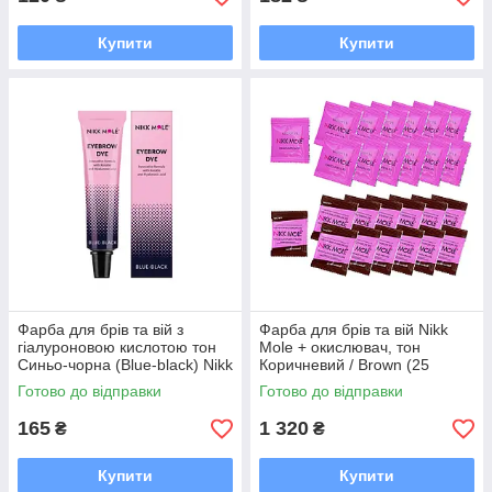
Купити
Купити
Фарба для брів та вій з
Фарба для брів та вій Nikk
гіалуроновою кислотою тон
Mole + окислювач, тон
Синьо-чорна (Blue-black) Nikk
Коричневий / Brown (25
Mole
саше)
Готово до відправки
Готово до відправки
165
1 320
₴
₴
Купити
Купити