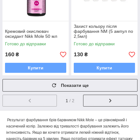
Захист кольору після
Кремовий окислювач
фарбування NM (5 ампул по
оксидант Nikk Mole 50 мл
2,5мл)
Готово до відправки
Готово до відправки
160
130
₴
₴
Купити
Купити
Показати ще
1
/ 2
Результат фарбування брів барвником Nikk Mole – це рівномірний і
насичений колір. Залежно від тривалості фарбування залежить його
інтенсивність. Якщо ви хочете отримати легкий ніжний відтінок,
нанесіть барвник на 5 хвилин. Якщо потрібно отримати ефект татуажу