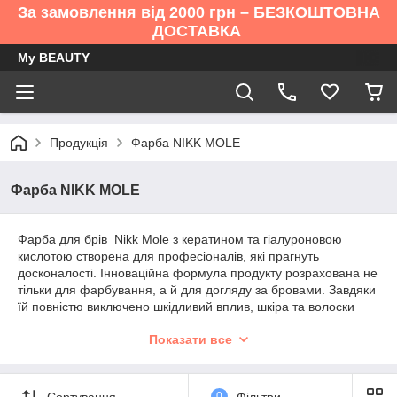
За замовлення від 2000 грн – БЕЗКОШТОВНА
ДОСТАВКА
My BEAUTY
Продукція
Фарба NIKK MOLE
Фарба NIKK MOLE
Фарба для брів Nikk Mole з кератином та гіалуроновою
кислотою створена для професіоналів, які прагнуть
досконалості. Інноваційна формула продукту розрахована не
тільки для фарбування, а й для догляду за бровами. Завдяки
їй повністю виключено шкідливий вплив, шкіра та волоски
брів виглядають здоровими та доглянутими.
Показати все
Brow-майстри, які використовують у своїй роботі барвник Nikk
Mole, у захваті від його пластичної консистенції. Він дозволяє
легко працювати із контурами, створювати чіткі графічні лінії,
Сортування
0
Фільтри