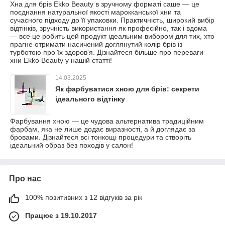
Хна для брів Ekko Beauty в зручному форматі саше — це
поєднання натуральної якості марокканської хни та
сучасного підходу до її упаковки. Практичність, широкий вибір
відтінків, зручність використання як професійно, так і вдома
— все це робить цей продукт ідеальним вибором для тих, хто
прагне отримати насичений доглянутий колір брів із
турботою про їх здоров'я. Дізнайтеся більше про переваги
хни Ekko Beauty у нашій статті!
14.03.2025
Як фарбуватися хною для брів: секрети
ідеального відтінку
Фарбування хною — це чудова альтернатива традиційним
фарбам, яка не лише додає виразності, а й доглядає за
бровами. Дізнайтеся всі тонкощі процедури та створіть
ідеальний образ без походів у салон!
Про нас
100% позитивних з 12 відгуків за рік
Працює з 19.10.2017