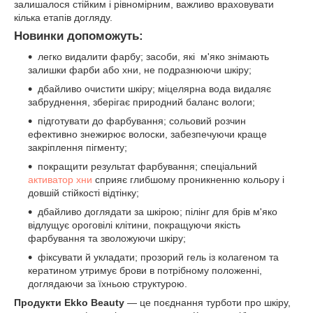
залишалося стійким і рівномірним, важливо враховувати
кілька етапів догляду.
Новинки допоможуть:
легко видалити фарбу; засоби, які м'яко знімають
залишки фарби або хни, не подразнюючи шкіру;
дбайливо очистити шкіру; міцелярна вода видаляє
забруднення, зберігає природний баланс вологи;
підготувати до фарбування; сольовий розчин
ефективно знежирює волоски, забезпечуючи краще
закріплення пігменту;
покращити результат фарбування; спеціальний
активатор хни
сприяє глибшому проникненню кольору і
довшій стійкості відтінку;
дбайливо доглядати за шкірою; пілінг для брів м'яко
відлущує ороговілі клітини, покращуючи якість
фарбування та зволожуючи шкіру;
фіксувати й укладати; прозорий гель із колагеном та
кератином утримує брови в потрібному положенні,
доглядаючи за їхньою структурою.
Продукти Ekko Beauty
— це поєднання турботи про шкіру,