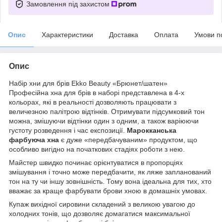
Замовлення під захистом
Опис
Характеристики
Доставка
Оплата
Умови п
Опис
Набір хни для брів Ekko Beauty «Брюнет/шатен»
Професійна хна для брів в наборі представлена в 4-х
кольорах, які в реальності дозволяють працювати з
величезною палітрою відтінків. Отримувати підсумковий тон
можна, змішуючи відтінки один з одним, а також варіюючи
густоту розведення і час експозиції.
Марокканська
фарбуюча хна
є дуже «передбачуваним» продуктом, що
особливо вигідно на початкових стадіях роботи з нею.
Майстер швидко починає орієнтуватися в пропорціях
змішування і точно може передбачити, як ляже запланований
тон на ту чи іншу зовнішність. Тому вона ідеальна для тих, хто
вважає за краще фарбувати брови хною в домашніх умовах.
Купаж вихідної сировини складений з великою увагою до
холодних тонів, що дозволяє домагатися максимальної