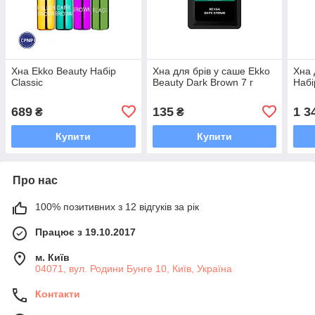
Хна Ekko Beauty Набір
Хна для брів у саше Ekko
Хна 
Classic
Beauty Dark Brown 7 г
Набір
689
135
1 3
₴
₴
Купити
Купити
Про нас
100% позитивних з 12 відгуків за рік
Працює з 19.10.2017
м. Київ
04071, вул. Родини Бунге 10, Київ, Україна
Контакти