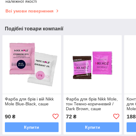
належної якості
Всі умови повернення
Подібні товари компанії
Фарба для брів і вій Nikk
Фарба для брів Nikk Mole,
Конт
Mole Blue-Black, саше
тон Темно-коричневий /
для 
Dark Brown, саше
Mole
(біл
90
72
188
₴
₴
Купити
Купити