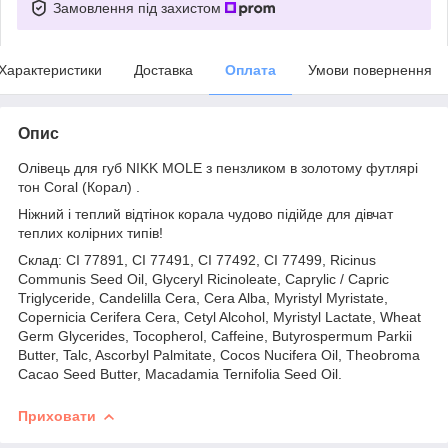
Замовлення під захистом
Характеристики
Доставка
Оплата
Умови повернення
Опис
Олівець для губ NIKK MOLЕ з пензликом в золотому футлярі
тон Coral (Корал) .
Ніжний і теплий відтінок корала чудово підійде для дівчат
теплих колірних типів!
Склад: CI 77891, CI 77491, CI 77492, CI 77499, Ricinus
Communis Seed Oil, Glyceryl Ricinoleate, Caprylic / Capric
Triglyceride, Candelilla Cera, Cera Alba, Myristyl Myristate,
Copernicia Cerifera Cera, Cetyl Alcohol, Myristyl Lactate, Wheat
Germ Glycerides, Tocopherol, Caffeine, Butyrospermum Parkii
Butter, Talc, Ascorbyl Palmitate, Cocos Nucifera Oil, Theobroma
Cacao Seed Butter, Macadamia Ternifolia Seed Oil.
Приховати