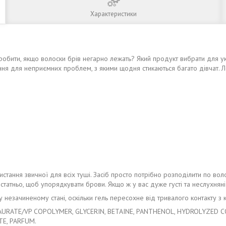
Характеристики
обити, якщо волоски брів негарно лежать? Який продукт вибрати для укл
ня для неприємних проблем, з якими щодня стикаються багато дівчат. Л
истання звичної для всіх туші. Засіб просто потрібно розподілити по во
достатньо, щоб упорядкувати брови. Якщо ж у вас дуже густі та неслухн
незачиненому стані, оскільки гель пересохне від тривалого контакту з 
AURATE/VP COPOLYMER, GLYCERIN, BETAINE, PANTHENOL, HYDROLYZED 
E, PARFUM.