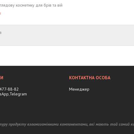
лядову косметику для брів та вій
л
в
 477-88-82
Менеджер
tsApp,Telegram
туру продукту взаємозамінними компонентами, які мають той самий к