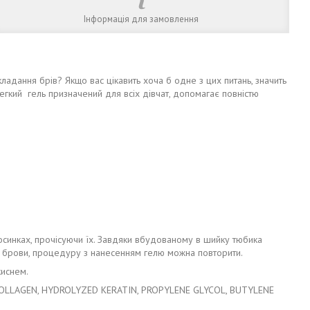
Інформація для замовлення
адання брів? Якщо вас цікавить хоча б одне з цих питань, значить
егкий гель призначений для всіх дівчат, допомагає повністю
лосинках, прочісуючи їх. Завдяки вбудованому в шийку тюбика
яні брови, процедуру з нанесенням гелю можна повторити.
киснем.
COLLAGEN, HYDROLYZED KERATIN, PROPYLENE GLYCOL, BUTYLENE