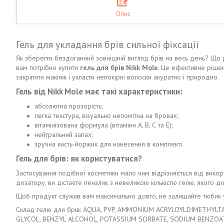
Опис
Гель для укладання брів сильної фіксації
Як зберегти бездоганний зовнішній вигляд брів на весь день? Що р
вам потрібно купити
гель для брів Nikk Mole
. Це ефективне рішен
закріпити макіяж і укласти непокірні волоски акуратно і природно.
Гель від Nikk Mole
має такі характеристики:
абсолютна прозорість;
легка текстура, візуально непомітна на бровах;
вітамінізована формула (вітаміни А, В, С та Е);
нейтральний запах;
зручна кисть-йоржик для нанесення в комплекті.
Гель для брів: як користуватися?
Застосування подібної косметики мало чим відрізняється від викор
дозатору, ви дістаєте пензлик з невеликою кількістю гелю, якого 
Щоб продукт служив вам максимально довго, не залишайте тюбик у 
Склад гелю для брів: AQUA, PVP, AMMONIUM ACRYLOYLDIMETHYLT
GLYCOL, BENZYL ALCOHOL, POTASSIUM SORBATE, SODIUM BENZOAT