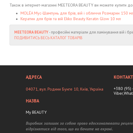
Також в інтернет-магазині MEETEORA BEAUTY ви можете купити дог
MOLÉA Мус-Шампунь для брів, вій і обличчя Розмарин 150 м
Кератин для брів та вій Ekko Beauty Keratin Glow 10 мл
MEETEORA BEAUTY
- професійні матеріали для ламінування вій і брі
ПОДИВИТИСЬ ВЕСЬ КАТАЛОГ ТОВАРІВ
+380 (95)
04071, вул. Родини Бунге 10, Київ, Україна
Viber,Wha
My BEAUTY
Виробник залишає за собою право вдосконалювати рецеп
відрізнятися від того, що ви бачите на екрані.