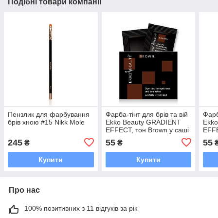
Подібні товари компанії
Пензлик для фарбування
Фарба-тінт для брів та вій
Фарб
брів хною #15 Nikk Mole
Ekko Beauty GRADIENT
Ekk
EFFECT, тон Brown у саші
EFFE
245
55
55
₴
₴
Купити
Купити
Про нас
100% позитивних з 11 відгуків за рік