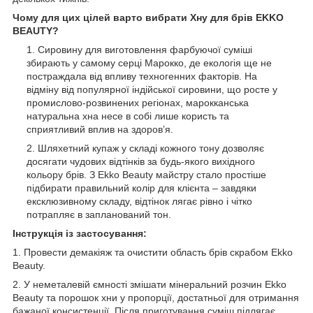
Чому для цих цілей варто вибрати Хну для брів EKKO
BEAUTY?
Сировину для виготовлення фарбуючої суміші
збирають у самому серці Марокко, де екологія ще не
постраждала від впливу техногенних факторів. На
відміну від популярної індійської сировини, що росте у
промислово-розвинених регіонах, марокканська
натуральна хна несе в собі лише користь та
сприятливий вплив на здоров’я.
Шляхетний купаж у складі кожного тону дозволяє
досягати чудових відтінків за будь-якого вихідного
кольору брів. З Ekko Beauty майстру стало простіше
підбирати правильний колір для клієнта – завдяки
ексклюзивному складу, відтінок лягає рівно і чітко
потрапляє в запланований тон.
Інструкція із застосування:
1. Провести демакіяж та очистити область брів скрабом Ekko
Beauty.
2. У неметалевій ємності змішати мінеральний розчин Ekko
Beauty та порошок хни у пропорції, достатньої для отримання
бажаної консистенції. Після приготування суміш підлягає