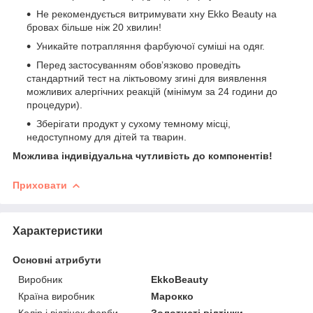
Не рекомендується витримувати хну Ekko Beauty на
бровах більше ніж 20 хвилин!
Уникайте потрапляння фарбуючої суміші на одяг.
Перед застосуванням обовʼязково проведіть
стандартний тест на ліктьовому згині для виявлення
можливих алергічних реакцій (мінімум за 24 години до
процедури).
Зберігати продукт у сухому темному місці,
недоступному для дітей та тварин.
Можлива індивідуальна чутливість до компонентів!
Приховати
Характеристики
Основні атрибути
Виробник
EkkoBeauty
Країна виробник
Марокко
Колір і відтінок фарби
Золотисті відтінки