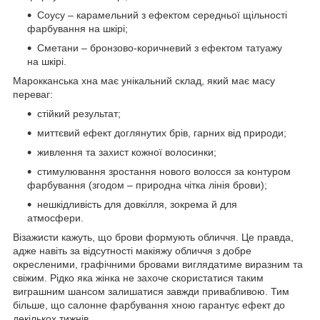
Соусу – карамельний з ефектом середньої щільності
фарбування на шкірі;
Сметани – бронзово-коричневий з ефектом татуажу
на шкірі.
Марокканська хна має унікальний склад, який має масу
переваг:
стійкий результат;
миттєвий ефект доглянутих брів, гарних від природи;
живлення та захист кожної волосинки;
стимулювання зростання нового волосся за контуром
фарбування (згодом – природна чітка лінія брови);
нешкідливість для довкілля, зокрема й для
атмосфери.
Візажисти кажуть, що брови формують обличчя. Це правда,
адже навіть за відсутності макіяжу обличчя з добре
окресленими, графічними бровами виглядатиме виразним та
свіжим. Рідко яка жінка не захоче скористатися таким
виграшним шансом залишатися завжди привабливою. Тим
більше, що салонне фарбування хною гарантує ефект до
декількох тижнів.