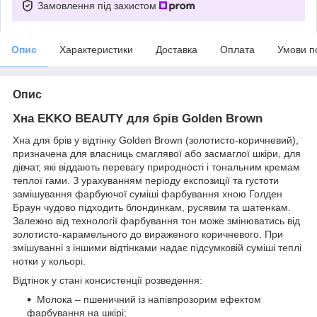
Замовлення під захистом
Опис
Характеристики
Доставка
Оплата
Умови п
Опис
Хна EKKO BEAUTY для брів Golden Brown
Хна для брів у відтінку Golden Brown (золотисто-коричневий),
призначена для власниць смаглявої або засмаглої шкіри, для
дівчат, які віддають перевагу природності і тональним кремам
теплої гами. З урахуванням періоду експозиції та густоти
замішування фарбуючої суміші фарбування хною Голден
Браун чудово підходить блондинкам, русявим та шатенкам.
Залежно від технології фарбування тон може змінюватись від
золотисто-карамельного до вираженого коричневого. При
змішуванні з іншими відтінками надає підсумковій суміші теплі
нотки у кольорі.
Відтінок у стані консистенції розведення:
Молока – пшеничний із напівпрозорим ефектом
фарбування на шкірі;