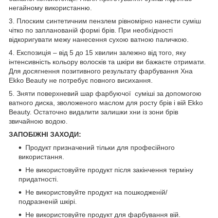
негайному використанню.
3. Плоским синтетичним пензлем рівномірно нанести суміш
чітко по запланованій формі брів. При необхідності
відкоригувати межу нанесення сухою ватною паличкою.
4. Експозиція – від 5 до 15 хвилин залежно від того, яку
інтенсивність кольору волосків та шкіри ви бажаєте отримати.
Для досягнення позитивного результату фарбування Хна
Ekko Beauty не потребує повного висихання.
5. Зняти поверхневий шар фарбуючої суміші за допомогою
ватного диска, зволоженого маслом для росту брів і вій Ekko
Beauty. Остаточно видалити залишки хни із зони брів
звичайною водою.
ЗАПОБІЖНІ ЗАХОДИ:
Продукт призначений тільки для професійного
використання.
Не використовуйте продукт після закінчення терміну
придатності.
Не використовуйте продукт на пошкодженій/
подразненій шкірі.
Не використовуйте продукт для фарбування вій.