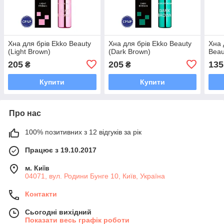
Хна для брів Ekko Beauty
Хна для брів Ekko Beauty
Хна 
(Light Brown)
(Dark Brown)
Beau
205
205
135
₴
₴
Купити
Купити
Про нас
100% позитивних з 12 відгуків за рік
Працює з 19.10.2017
м. Київ
04071, вул. Родини Бунге 10, Київ, Україна
Контакти
Сьогодні вихідний
Показати весь графік роботи