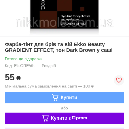
Фарба-тінт для брів та вій Ekko Beauty
GRADIENT EFFECT, тон Dark Brown у саші
Готово до відправки
Код: Ek-GRE/db
Роздріб
55
₴
Мінімальна сума замовлення на сайті — 100 ₴
Купити
або
Купити з