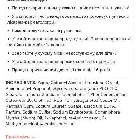
Перед використанням уважно ознайомтеся з інструкцією!
У разі алергічної реакції обов'язково проконсультуйтеся з
лікарем-дерматологом!
Використовуйте захисні рукавички.
Уникайте потрапляння продукту в очі. При попаданні в очі
негайно промийте їх водою.
Зберігайте у сухому місці, недоступному для дітей.
Уникайте потрапляння прямих сонячних променів.
Продукт призначений для осіб віком від 16 років.
INGREDIENTS:
Aqua, Cetearyl Alcohol, Propylene Glycol,
Aminomethyl Propanol, Glyceryl Stearate (and) PEG-100
Stearate, Toluene-2,5-diamine Sulphate, р-Phenylenediamine,
Ceteareth-20, Oleth-30, PEG-40 Hydrogenated Castor Oil,
Xanthan Gum, Sodium Laureth Sulfate, Disodium EDTA,
Parfum, Sodium Sulfite, Sodium Erythorbate, Commiphora
Myrrha (Myrrh) Oil, 1-Naphthol, m-Aminophenol, 2-
Methylresorcinol, 4-Amino-m-cresol
Приховати