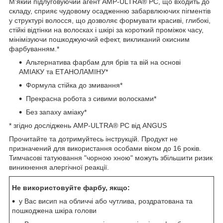
М'який підлуговуючий агент AMP-ULTRA® PC, що входить до
складу, сприяє чудовому осадженню забарвлюючих пігментів
у структурі волосся, що дозволяє формувати красиві, глибокі,
стійкі відтінки на волосках і шкірі за короткий проміжок часу,
мінімізуючи пошкоджуючий ефект, викликаний окисним
фарбуванням.*
Альтернатива фарбам для брів та вій на основі
АМІАКУ та ЕТАНОЛАМІНУ*
Формула стійка до змивання*
Прекрасна робота з сивими волосками*
Без запаху аміаку*
* згідно досліджень AMP-ULTRA® PC від ANGUS
Прочитайте та дотримуйтесь інструкцій. Продукт не
призначений для використання особами віком до 16 років.
Тимчасові татуювання "чорною хною" можуть збільшити ризик
виникнення алергічної реакції.
Не використовуйте фарбу, якщо:
у Вас висип на обличчі або чутлива, роздратована та
пошкоджена шкіра голови