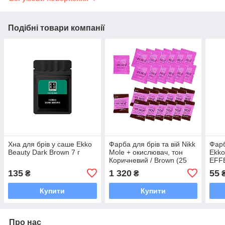
Подібні товари компанії
Хна для брів у саше Ekko
Фарба для брів та вій Nikk
Фарб
Beauty Dark Brown 7 г
Mole + окислювач, тон
Ekk
Коричневий / Brown (25
EFFE
саше)
135
1 320
55
₴
₴
Купити
Купити
Про нас