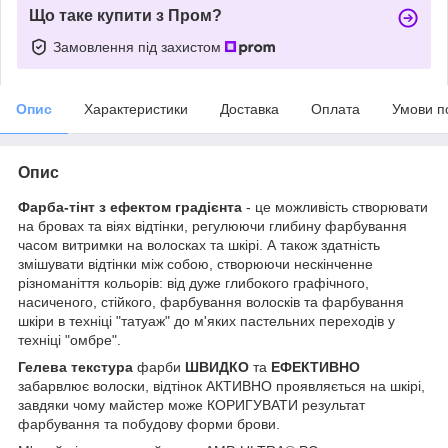
Що таке купити з Пром?
Замовлення під захистом
Опис
Характеристики
Доставка
Оплата
Умови п
Опис
Фарба-тiнт з ефектом градієнта
- це можливість створювати
на бровах та віях відтінки, регулюючи глибину фарбування
часом витримки на волосках та шкірі. А також здатність
змішувати відтінки між собою, створюючи нескінченне
різноманіття кольорів: від дуже глибокого графічного,
насиченого, стійкого, фарбування волосків та фарбування
шкіри в техніці "татуаж" до м'яких пастельних переходів у
техніці "омбре".
Гелева текстура
фарби
ШВИДКО
та
ЕФЕКТИВНО
забарвлює волоски, відтінок АКТИВНО проявляється на шкірі,
завдяки чому майстер може КОРИГУВАТИ результат
фарбування та побудову форми брови.