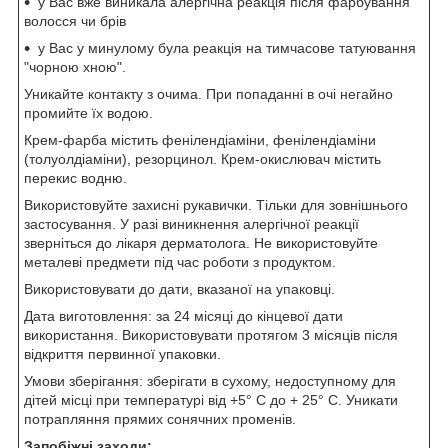
у Вас вже виникала алергічна реакція після фарбування
волосся чи брів
у Вас у минулому була реакція на тимчасове татуювання
"чорною хною".
Уникайте контакту з очима. При попаданні в очі негайно
промийте їх водою.
Крем-фарба містить фенілендіаміни, фенілендіаміни
(толуолдіаміни), резорцинол. Крем-окислювач містить
перекис водню.
Використовуйте захисні рукавички. Тільки для зовнішнього
застосування. У разі виникнення алергічної реакції
зверніться до лікаря дерматолога. Не використовуйте
металеві предмети під час роботи з продуктом.
Використовувати до дати, вказаної на упаковці.
Дата виготовлення: за 24 місяці до кінцевої дати
використання. Використовувати протягом 3 місяців після
відкриття первинної упаковки.
Умови зберігання: зберігати в сухому, недоступному для
дітей місці при температурі від +5° С до + 25° С. Уникати
потрапляння прямих сонячних променів.
Запобіжні заходи: