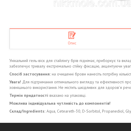
Опис
Унікальний гель-віск для стайлінгу брів піднімає, приборкує та в
забезпечує тривалу екстремально стійку фіксацію, акцентуючи уваг
Спосіб застосування:
на очищенні брови нанесіть потрібну кількі
Увага!
Для підтримання оптимального вигляду та ефективності про
зовнішнього використання. Не містить шкідливих для здоров’я речо
Термін придатності
вказано на упаковці.
Можлива індивідуальна чутливість до компонентів!
С
клад
/Ingredients:
Aqua, Ceteareth-30, D-Sorbitol, Propanediol, Glyc