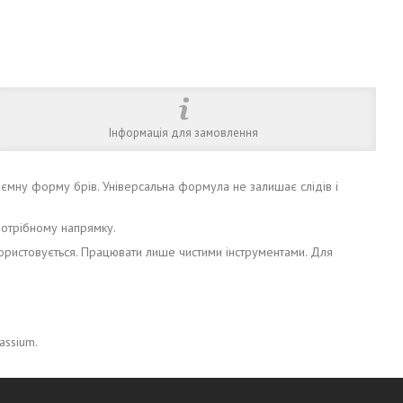
Інформація для замовлення
б’ємну форму брів. Універсальна формула не залишає слідів і
 потрібному напрямку.
ористовується. Працювати лише чистими інструментами. Для
tassium.