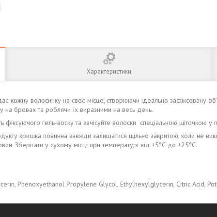
Характеристики
кладає кожну волосинку на своє місце, створюючи ідеально зафіксовану о
у на бровах та роблячи їх виразними на весь день.
сть фіксуючого гель-воску та зачісуйте волоски спеціальною щіточкою у
дукту кришка повинна завжди залишатися щільно закритою, коли не вик
вин. Зберігати у сухому місці при температурі від +5°С до +25°С.
erin, Phenoxyethanol Propylene Glycol, Ethylhexylglycerin, Citric Acid, Po