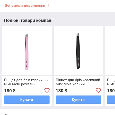
Всі умови повернення
Подібні товари компанії
Пінцет для брів класичний
Пінцет для брів класичний
Пінц
Nikk Mole рожевий
Nikk Mole чорний
Nikk
180
180
180
₴
₴
Купити
Купити