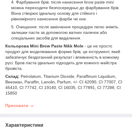
Фарбування брів: після нанесення brow paste mini
можна переходити безпосередньо до фарбування брів.
Вона створює ідеальну основу для стійкого і
рівномірного нанесення фарби чи хни.
Очищення: після закінчення процедури легко зніміть
залишки пасти за допомогою ватних паличок або
спеціальних засобів для видалення.
Кольорова Mini Brow Paste Nikk Mole
- це не просто
продукт для моделювання форми брів, це інструмент, який
забезпечує бездоганний результат і впевненість в кожному
русі. Бров паста ідеально підходить для кожного майстра
бровіста.
Склад:
Petrolatum, Titanium Dioxide, Paraffinum Liquidum,
Beeswax, Paraffin, Lanolin, Parfum, +/- CI 42090, CI 77007, CI
45410, CI 77742, CI 19140, CI 16035, CI 77891, CI 77288, CI
15850
Приховати
Характеристики