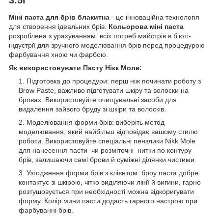
Міні паста для брів блакитна
- це інноваційна технологія
для створення ідеальних брів.
Кольорова міні паста
розроблена з урахуванням всіх потреб майстрів в б’юті-
індустрії для зручного моделювання брів перед процедурою
фарбування хною чи фарбою.
Як використовувати Пасту Нікк Моле:
Підготовка до процедури: перш ніж починати роботу з
Brow Paste, важливо підготувати шкіру та волоски на
бровах. Використовуйте очищувальні засоби для
видалення зайвого бруду зі шкіри та волосків.
Моделювання форми брів: виберіть метод
моделювання, який найбільш відповідає вашому стилю
роботи. Використовуйте спеціальні пензлики Nikk Mole
для нанесення пасти чи розміточні нитки по контуру
брів, залишаючи самі брови й суміжні ділянки чистими.
Узгодження форми брів з клієнтом: броу паста добре
контактує зі шкірою, чітко виділяючи лінії й вигини, гарно
розтушовується при необхідності можна відкоригувати
форму. Колір мини пасти додасть гарного настрою при
фарбуванні брів.