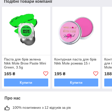
Подібні товари компанії
Паста для брів зелена
Контурная паста для брів
Конт
Nikk Mole Brow Paste Mini
Nikk Mole рожева 15 г
для 
Green, 3.5g
Mole
(біл
165
195
188
₴
₴
Купити
Купити
Про нас
100% позитивних з 12 відгуків за рік