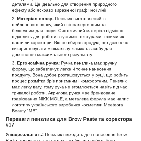
деталями. Це ідеально для створення природного
ефекту або яскраво вираженої графічної лінії.
Матеріал ворсу:
Пензлик виготовлений із
нейлонового ворсу, який є гіпоалергенним та
безпечним для шкіри. Синтетичний матеріал відмінно
підходить для роботи з густими текстурами, такими як
пасти чи коректори. Він не вбирає продукт, що дозволяє
використовувати мінімальну кількість засобу для
досягнення максимального результату.
Ергономічна ручка
: Ручка пензлика має зручну
форму, що забезпечує легке й точне нанесення
продукту. Вона добре розташовується у руці, що робить
процес розмітки брів приємним і комфортним. Пензлик
має легку вагу, тому рука не втомлюється навіть під час
тривалої роботи. Акрилова ручка має брендоване
гравіювання NIKK MOLE, а металева ферула має напис
логотипу українського виробника косметики Meeteora
Beauty “MB”.
Переваги пензлика для Brow Paste та коректора
#17
Універсальність:
Пензлик підходить для нанесення Brow
Paste, коректора, тональних засобів, що робить його