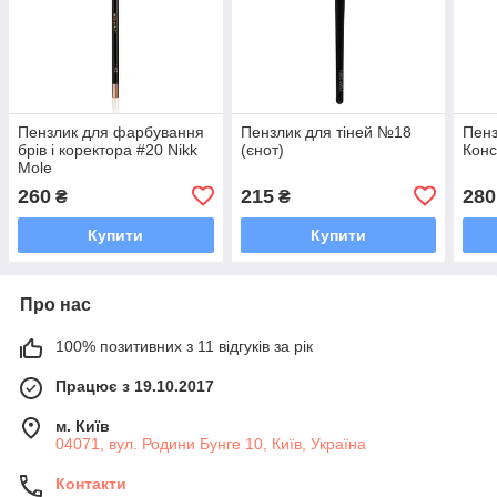
Пензлик для фарбування
Пензлик для тіней №18
Пенз
брів і коректора #20 Nikk
(єнот)
Конс
Mole
260
215
280
₴
₴
Купити
Купити
Про нас
100% позитивних з 11 відгуків за рік
Працює з 19.10.2017
м. Київ
04071, вул. Родини Бунге 10, Київ, Україна
Контакти