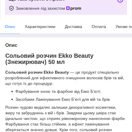
Замовлення під захистом
Опис
Характеристики
Доставка
Оплата
Умови п
Опис
Сольовий розчин Ekko Beauty
(Знежирювач) 50 мл
Сольовий розчин Ekko Beauty
— це продукт спеціально
розроблений для ефективного очищення волосків брів та вій,
що готує їх до процедур:
Фарбування хною та фарбою від Екко Б'юті;
Засобами Ламінування Екко Б'юті для вій та брів.
Розчин чудово видаляє залишки декоративної косметики,
жиру та забруднень з вій і брів. Завдяки цьому шкіра стає
ідеально чистою, що сприяє рівномірному нанесенню фарби.
Фарбування стає більш стійким, а ефект ламінування
зберігається значно довше. Крім того, сольовий розчин