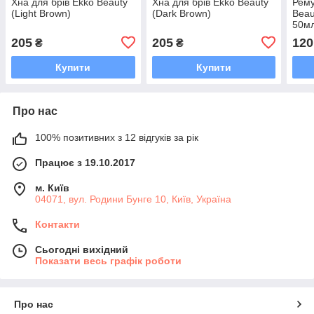
Хна для брів Ekko Beauty
Хна для брів Ekko Beauty
Рему
(Light Brown)
(Dark Brown)
Beau
50м
205
205
120
₴
₴
Купити
Купити
Про нас
100% позитивних з 12 відгуків за рік
Працює з 19.10.2017
м. Київ
04071, вул. Родини Бунге 10, Київ, Україна
Контакти
Сьогодні вихідний
Показати весь графік роботи
Про нас