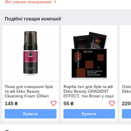
Всі умови повернення
Подібні товари компанії
Пінка для очищення брів
Фарба-тінт для брів та вій
Олія
та вій Ekko Beauty
Ekko Beauty GRADIENT
Ekko
Cleansing Foam 100мл
EFFECT, тон Brown у саші
145
55
220
₴
₴
Купити
Купити