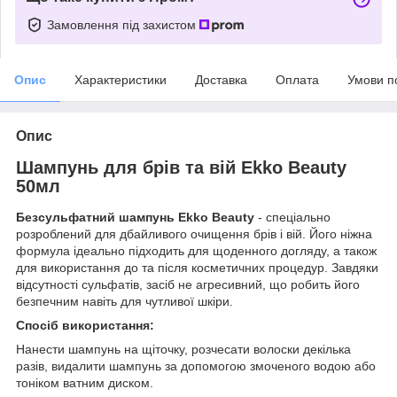
Замовлення під захистом
Опис
Характеристики
Доставка
Оплата
Умови п
Опис
Шампунь для брів та вій Ekko Beauty
50мл
Безсульфатний шампунь Ekko Beauty
- спеціально
розроблений для дбайливого очищення брів і вій. Його ніжна
формула ідеально підходить для щоденного догляду, а також
для використання до та після косметичних процедур. Завдяки
відсутності сульфатів, засіб не агресивний, що робить його
безпечним навіть для чутливої шкіри.
Спосіб використання:
Нанести шампунь на щіточку, розчесати волоски декілька
разів, видалити шампунь за допомогою змоченого водою або
тоніком ватним диском.