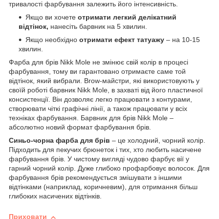
тривалості фарбування залежить його інтенсивність.
Якщо ви хочете
отримати легкий делікатний
відтінок,
нанесіть барвник на 5 хвилин.
Якщо необхідно
отримати ефект татуажу
– на 10-15
хвилин.
Фарба для брів Nikk Mole не змінює свій колір в процесі
фарбування, тому ви гарантовано отримаєте саме той
відтінок, який вибрали. Brow-майстри, які використовують у
своїй роботі барвник Nikk Mole, в захваті від його пластичної
консистенції. Він дозволяє легко працювати з контурами,
створювати чіткі графічні лінії, а також працювати у всіх
техніках фарбування. Барвник для брів Nikk Mole –
абсолютно новий формат фарбування брів.
Синьо-чорна фарба
для брів
– це холодний, чорний колір.
Підходить для пекучих брюнеток і тих, хто любить насичене
фарбування брів. У чистому вигляді чудово фарбує вії у
гарний чорний колір. Дуже глибоко профарбовує волосок. Для
фарбування брів рекомендується змішувати з іншими
відтінками (наприклад, коричневим), для отримання більш
глибоких насичених відтінків.
Приховати