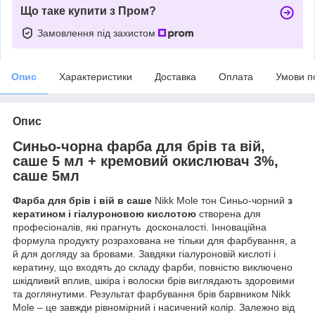
Що таке купити з Пром?
Замовлення під захистом
Опис
Характеристики
Доставка
Оплата
Умови п
Опис
Синьо-чорна фарба для брів та вій,
саше 5 мл + кремовий окислювач 3%,
саше 5мл
Фарба для брів і вій в саше
Nikk Mole тон Синьо-чорний
з
кератином і гіалуроновою кислотою
створена для
професіоналів, які прагнуть досконалості. Інноваційна
формула продукту розрахована не тільки для фарбування, а
й для догляду за бровами. Завдяки гіалуроновій кислоті і
кератину, що входять до складу фарби, повністю виключено
шкідливий вплив, шкіра і волоски брів виглядають здоровими
та доглянутими. Результат фарбування брів барвником Nikk
Mole – це завжди рівномірний і насичений колір. Залежно від