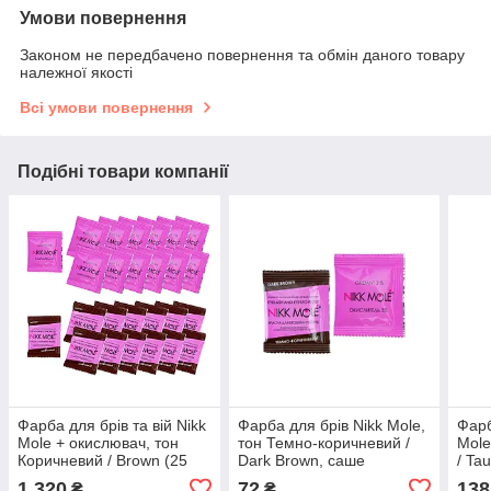
Умови повернення
Законом не передбачено повернення та обмін даного товару
належної якості
Всі умови повернення
Подібні товари компанії
Фарба для брів та вій Nikk
Фарба для брів Nikk Mole,
Фарб
Mole + окислювач, тон
тон Темно-коричневий /
Mole
Коричневий / Brown (25
Dark Brown, саше
/ Ta
саше)
1 320
72
138
₴
₴