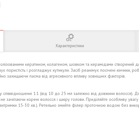
Характеристики
ідролізованими кератином, колагеном, шовком та керамідами створений 
ує пористість і розгладжує кутикули. Засіб реанімує посічені кінчики, р
йно захищаючи пасма від агресивного впливу зовнішніх факторів.
 у співвідношенні 1:1 (від 10 до 25 мл залежно від довжини волосся). 
, не зачіпаючи корені волосся і шкіру голови. Приділяйте особливу ува
витримки 15-30 хв.). Ретельно змийте філер проточною водою без вико