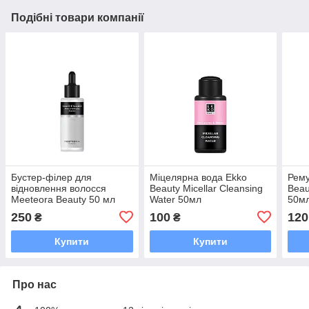
Подібні товари компанії
Бустер-філер для
Міцелярна вода Ekko
Рему
відновлення волосся
Beauty Micellar Cleansing
Beau
Meeteora Beauty 50 мл
Water 50мл
50м
250
100
120
₴
₴
Купити
Купити
Про нас