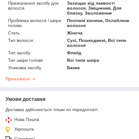
Призначення засобу для
Захищає від ламкості
волосся
волосся, Зміцнення, Для
блиску, Зволоження
Проблема волосся і шкіри
Посічені кінчики, Ослаблене
голови
волосся
Стать
Жіноча
Тип волосся
Сухі, Пошкоджені, Всі типи
волосся
Тип засобу
Флюїд
Тип шкіри голови
Всі типи шкіри
Упаковка засобу
Банка
Приховати
Умови доставки
Доставка здійснюється тільки по передоплаті.
Нова Пошта
Укрпошта
Самовивіз