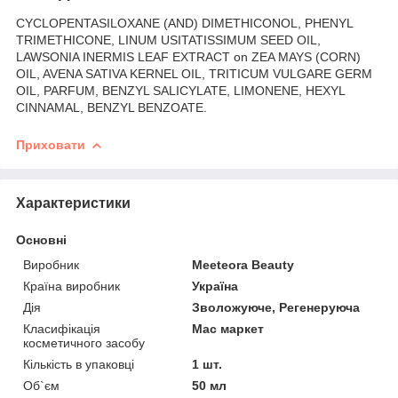
CYCLOPENTASILOXANE (AND) DIMETHICONOL, PHENYL
TRIMETHICONE, LINUM USITATISSIMUM SEED OIL,
LAWSONIA INERMIS LEAF EXTRACT on ZEA MAYS (CORN)
OIL, AVENA SATIVA KERNEL OIL, TRITICUM VULGARE GERM
OIL, PARFUM, BENZYL SALICYLATE, LIMONENE, HEXYL
CINNAMAL, BENZYL BENZOATE.
Приховати
Характеристики
Основні
Виробник
Meeteora Beauty
Країна виробник
Україна
Дія
Зволожуюче, Регенеруюча
Класифікація
Мас маркет
косметичного засобу
Кількість в упаковці
1 шт.
Об`єм
50 мл