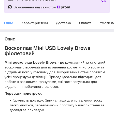
Замовлення під захистом
Опис
Характеристики
Доставка
Оплата
Умови п
Опис
Воскоплав Міні USB Lovely Brows
фіолетовий
Міні воскоплав Lovely Brows
- це компактний та стильний
воскоплав створений для плавлення косметичного воску та
підтримки його у готовому для використання стані протягом
усієї процедури депіляції. Прилад ідеально підходить для
роботи з восковими гранулами, які застосовуються для
видалення небажаного волосся.
Переваги пристрою:
Зручність догляду: Знімна чаша для плавлення воску
легко миється, забезпечуючи простоту у використанні та
догляді за приладом.