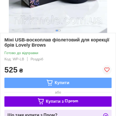
Міні USB-воскоплав фіолетовий для корекції
брів Lovely Brows
Готово до відправки
Код: WP-LB
Роздріб
525
₴
Купити
або
Купити з
Що таке купити з Пром?