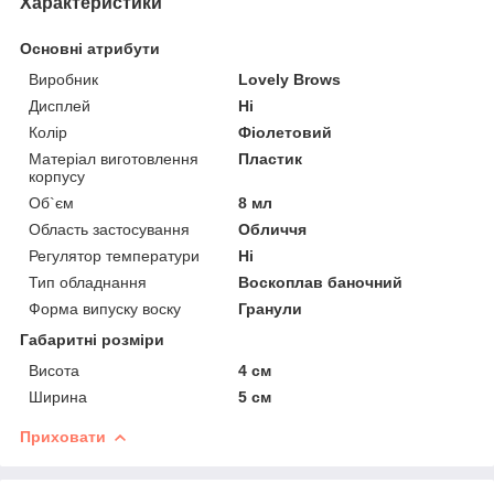
Характеристики
Основні атрибути
Виробник
Lovely Brows
Дисплей
Ні
Колір
Фіолетовий
Матеріал виготовлення
Пластик
корпусу
Об`єм
8 мл
Область застосування
Обличчя
Регулятор температури
Ні
Тип обладнання
Воскоплав баночний
Форма випуску воску
Гранули
Габаритні розміри
Висота
4 см
Ширина
5 см
Приховати